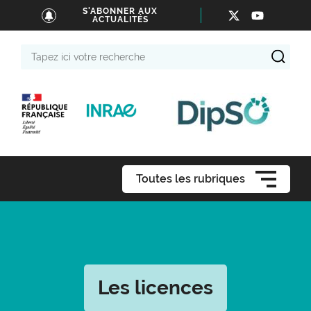
S'ABONNER AUX
ACTUALITÉS
Tapez
ici
votre
recherche
Toutes les rubriques
Les licences