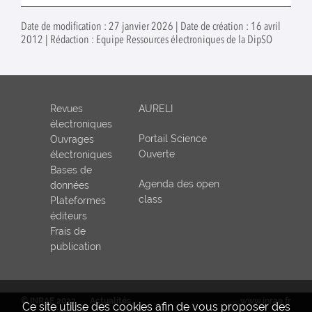
Date de modification : 27 janvier 2026 | Date de création : 16 avril
2012 | Rédaction : Equipe Ressources électroniques de la DipSO
Revues
AURELI
électroniques
Portail Science
Ouvrages
Ouverte
électroniques
Bases de
Agenda des open
données
class
Plateformes
éditeurs
Frais de
publication
© INRAE 2022
Actualités
www.inrae.fr
Ce site utilise des cookies afin de vous proposer des