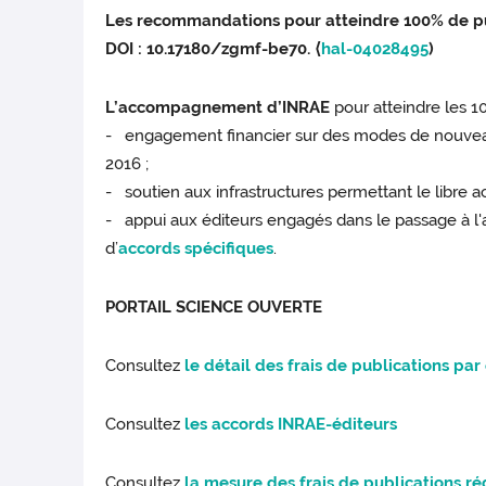
Les recommandations pour atteindre 100% de pub
DOI : 10.17180/zgmf-be70. ⟨
hal-04028495
)
L’accompagnement d’INRAE
pour atteindre les 1
- engagement financier sur des modes de nouve
2016 ;
- soutien aux infrastructures permettant le libre a
- appui aux éditeurs engagés dans le passage à l'accè
d’
accords spécifiques
.
PORTAIL SCIENCE OUVERTE
Consultez
le détail des frais de publications par
Consultez
les accords INRAE-éditeurs
Consultez
la mesure des frais de publications r