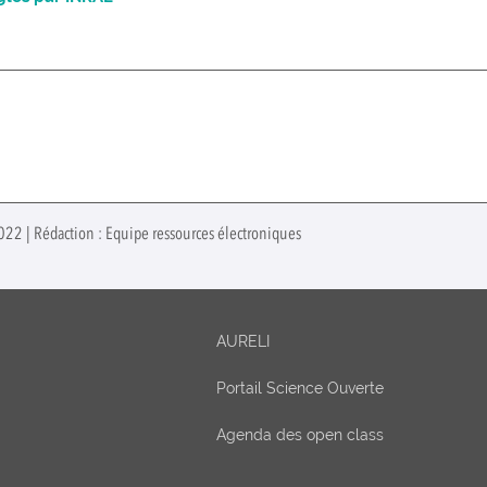
022 | Rédaction : Equipe ressources électroniques
AURELI
Portail Science Ouverte
Agenda des open class